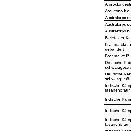
Amrocks gestr
Araucana bla
Australorps s
Australorps s
Australorps b
Bielefelder 
Brahma blau-
gebändert
Brahma weiß-
Deutsche Rei
schwarzgesä
Deutsche Rei
schwarzgesä
Indische Kämp
fasanenbraun
Indische Käm
Indische Käm
Indische Kämp
fasanenbraun