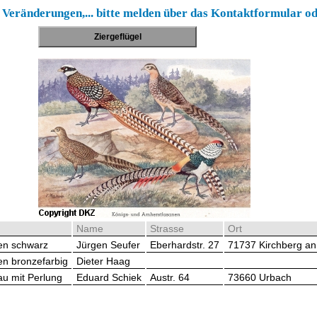
 Veränderungen,... bitte melden über das Kontaktformular o
Ziergeflügel
Name
Strasse
Ort
en schwarz
Jürgen Seufer
Eberhardstr. 27
71737 Kirchberg an
en bronzefarbig
Dieter Haag
au mit Perlung
Eduard Schiek
Austr. 64
73660 Urbach