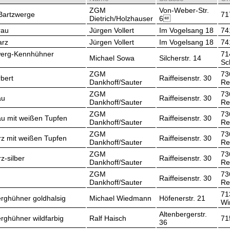
ZGM
Von-Weber-Str.
Bartzwerge
71
Dietrich/Holzhauser
6
rau
Jürgen Vollert
Im Vogelsang 18
74
arz
Jürgen Vollert
Im Vogelsang 18
74
Zwerg-Kennhühner
71
Michael Sowa
Silcherstr. 14
Sc
ZGM
73
bert
Raiffeisenstr. 30
Dankhoff/Sauter
Re
ZGM
73
au
Raiffeisenstr. 30
Dankhoff/Sauter
Re
ZGM
73
au mit weißen Tupfen
Raiffeisenstr. 30
Dankhoff/Sauter
Re
ZGM
73
z mit weißen Tupfen
Raiffeisenstr. 30
Dankhoff/Sauter
Re
ZGM
73
z-silber
Raiffeisenstr. 30
Dankhoff/Sauter
Re
ZGM
73
Raiffeisenstr. 30
Dankhoff/Sauter
Re
71
rghühner goldhalsig
Michael Wiedmann
Höfenerstr. 21
Wi
Altenbergerstr.
rghühner wildfarbig
Ralf Haisch
71
36