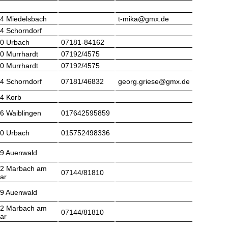
4 Miedelsbach
t-mika@gmx.de
4 Schorndorf
0 Urbach
07181-84162
0 Murrhardt
07192/4575
0 Murrhardt
07192/4575
4 Schorndorf
07181/46832
georg.griese@gmx.de
4 Korb
6 Waiblingen
017642595859
0 Urbach
015752498336
9 Auenwald
2 Marbach am
07144/81810
ar
9 Auenwald
2 Marbach am
07144/81810
ar