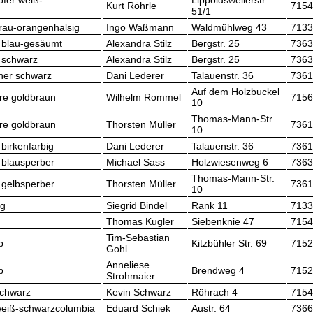
fer weiß-
Lippoldsweilerstr.
Kurt Röhrle
7154
51/1
lgrau-orangenhalsig
Ingo Waßmann
Waldmühlweg 43
7133
s blau-gesäumt
Alexandra Stilz
Bergstr. 25
7363
 schwarz
Alexandra Stilz
Bergstr. 25
7363
ner schwarz
Dani Lederer
Talauenstr. 36
7361
Auf dem Holzbuckel
e goldbraun
Wilhelm Rommel
7156
10
Thomas-Mann-Str.
e goldbraun
Thorsten Müller
7361
10
 birkenfarbig
Dani Lederer
Talauenstr. 36
7361
 blausperber
Michael Sass
Holzwiesenweg 6
7363
Thomas-Mann-Str.
 gelbsperber
Thorsten Müller
7361
10
ig
Siegrid Bindel
Rank 11
7133
Thomas Kugler
Siebenknie 47
7154
Tim-Sebastian
b
Kitzbühler Str. 69
7152
Gohl
Anneliese
b
Brendweg 4
7152
Strohmaier
schwarz
Kevin Schwarz
Röhrach 4
7154
eiß-schwarzcolumbia
Eduard Schiek
Austr. 64
7366