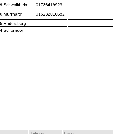
9 Schwaikheim
01736419923
0 Murrhardt
015232016682
5 Rudersberg
4 Schorndorf
t
Telefon
Email