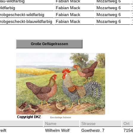
au-wildfarbig
Fabian Mack
Mozartweg 6
ldfarbig
Fabian Mack
Mozartweg 6
obgescheckt-wildfarbig
Fabian Mack
Mozartweg 6
obgescheckt-blauwildfarbig
Fabian Mack
Mozartweg 6
Große Geflügelrassen
Name
Strasse
Ort
eift
Wilhelm Wolf
Goethestr. 7
7154