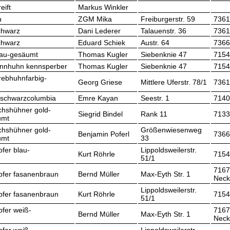
eift
Markus Winkler
u
ZGM Mika
Freiburgerstr. 59
7361
chwarz
Dani Lederer
Talauenstr. 36
7361
chwarz
Eduard Schiek
Austr. 64
7366
lau-gesäumt
Thomas Kugler
Siebenknie 47
7154
Kennhuhn kennsperber
Thomas Kugler
Siebenknie 47
7154
rebhuhnfarbig-
Georg Griese
Mittlere Uferstr. 78/1
7361
schwarzcolumbia
Emre Kayan
Seestr. 1
7140
chshühner gold-
Siegrid Bindel
Rank 11
7133
umt
chshühner gold-
Größenwiesenweg
Benjamin Poferl
7366
umt
33
fer blau-
Lippoldsweilerstr.
Kurt Röhrle
7154
51/1
7167
pfer fasanenbraun
Bernd Müller
Max-Eyth Str. 1
Neck
Lippoldsweilerstr.
pfer fasanenbraun
Kurt Röhrle
7154
51/1
fer weiß-
7167
Bernd Müller
Max-Eyth Str. 1
Neck