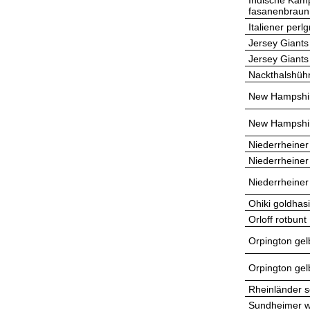
Indische Kämp
fasanenbraun
Italiener per
Jersey Giant
Jersey Giants
Nackthalshüh
New Hampshir
New Hampshir
Niederrheiner
Niederrheiner
Niederrheiner
Ohiki goldhas
Orloff rotbunt
Orpington gel
Orpington gel
Rheinländer 
Sundheimer w