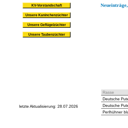
Neueinträge,
KV-Vorstandschaft
Unsere Kaninchenzüchter
Unsere Geflügelzüchter
Unsere Taubenzüchter
Rasse
Deutsche Put
Deutsche Put
letzte Aktualisierung: 28.07.2026
Perlhühner bl