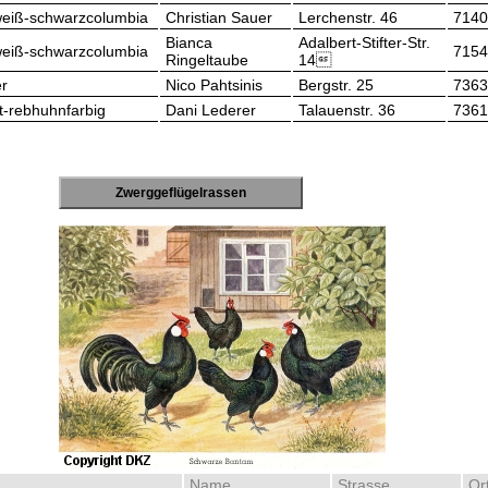
eiß-schwarzcolumbia
Christian Sauer
Lerchenstr. 46
7140
Bianca
Adalbert-Stifter-Str.
eiß-schwarzcolumbia
7154
Ringeltaube
14
r
Nico Pahtsinis
Bergstr. 25
7363
t-rebhuhnfarbig
Dani Lederer
Talauenstr. 36
7361
Zwerggeflügelrassen
Name
Strasse
Or