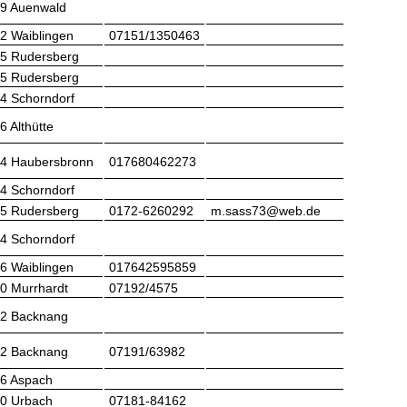
9 Auenwald
2 Waiblingen
07151/1350463
5 Rudersberg
5 Rudersberg
4 Schorndorf
6 Althütte
4 Haubersbronn
017680462273
4 Schorndorf
5 Rudersberg
0172-6260292
m.sass73@web.de
4 Schorndorf
6 Waiblingen
017642595859
0 Murrhardt
07192/4575
2 Backnang
2 Backnang
07191/63982
6 Aspach
0 Urbach
07181-84162