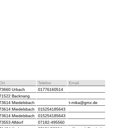
Ort
Telefon
Email
73660 Urbach
01776160514
71522 Backnang
73614 Miedelsbach
t-mika@gmx.de
73614 Miedelsbach
015254185643
73614 Miedelsbach
015254185643
73553 Alfdorf
07182-495560