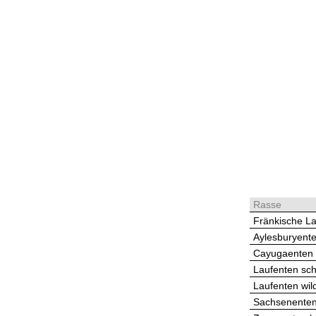
Rasse
Fränkische L
Aylesburyent
Cayugaenten
Laufenten sc
Laufenten wil
Sachsenenten